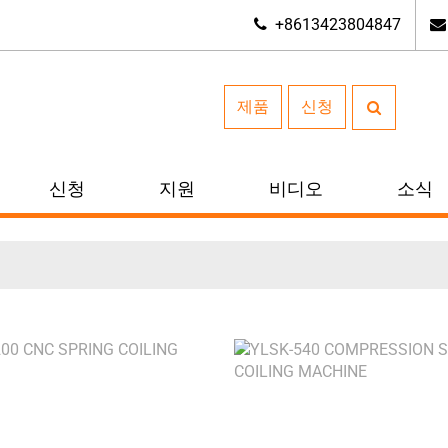
+8613423804847
제품
신청
신청
지원
비디오
소식