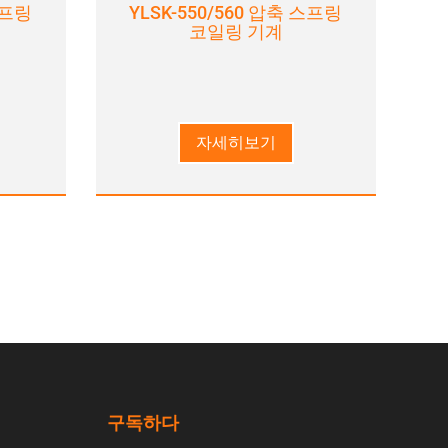
스프링
YLSK-550/560 압축 스프링
코일링 기계
자세히보기
구독하다