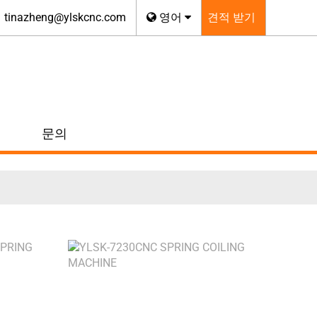
tinazheng@ylskcnc.com
영어
견적 받기
문의